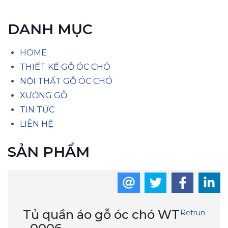
DANH MỤC
HOME
THIẾT KẾ GỖ ÓC CHÓ
NỘI THẤT GỖ ÓC CHÓ
XƯỞNG GỖ
TIN TỨC
LIÊN HỆ
SẢN PHẨM
Tủ quần áo gỗ óc chó WT
Retrun