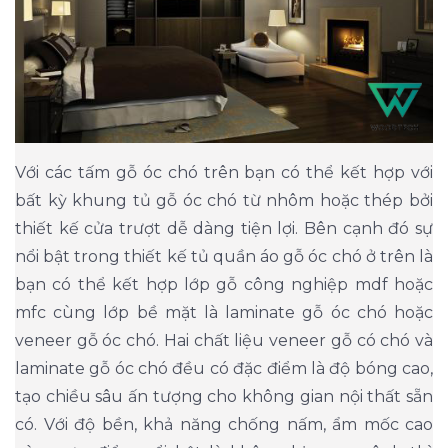
Với các tấm gỗ óc chó trên bạn có thể kết hợp với
bất kỳ khung tủ gỗ óc chó từ nhôm hoặc thép bởi
thiết kế cửa trượt dễ dàng tiện lợi. Bên cạnh đó sự
nổi bật trong thiết kế tủ quần áo gỗ óc chó ở trên là
bạn có thể kết hợp lớp gỗ công nghiệp mdf hoặc
mfc cùng lớp bề mặt là laminate gỗ óc chó hoặc
veneer gỗ óc chó. Hai chất liệu veneer gỗ có chó và
laminate gỗ óc chó đều có đặc điểm là độ bóng cao,
tạo chiều sâu ấn tượng cho không gian nội thất sẵn
có. Với độ bền, khả năng chống nấm, ẩm mốc cao