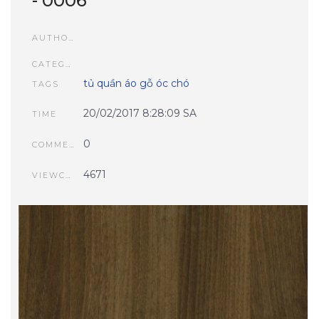
- 0006
AUTHOR
CATEGORIES
tủ quần áo gỗ óc chó
TAGS
20/02/2017 8:28:09 SA
TIME
0
COMMENTS
4671
VIEWCOUNT