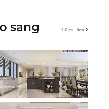
co sang
Prev
Next