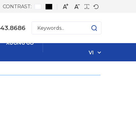
CONTRAST:
543.8686
XƯỞNG GỖ
VI