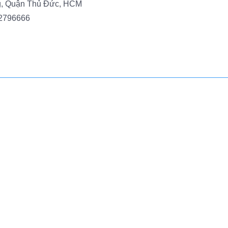
g, Quận Thủ Đức, HCM
2796666