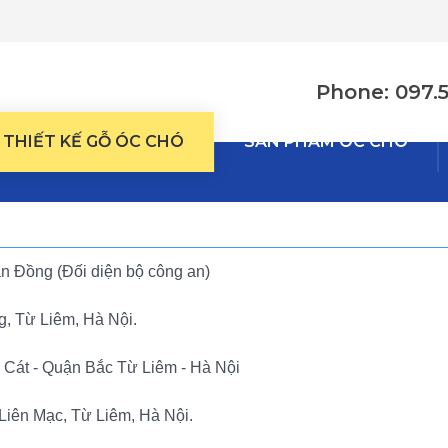
Phone: 097.
THIẾT KẾ GỖ ÓC CHÓ
SẢN PHẨM ÓC CHÓ
 Đồng (Đối diện bộ công an)
, Từ Liêm, Hà Nội.
 Cát - Quận Bắc Từ Liêm - Hà Nội
 Liên Mạc, Từ Liêm, Hà Nội.