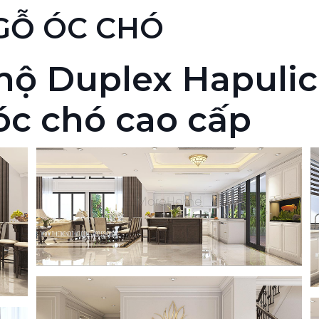
 GỖ ÓC CHÓ
 hộ Duplex Hapuli
óc chó cao cấp