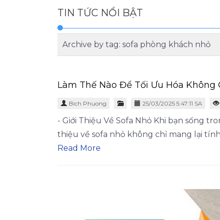
TIN TỨC NỔI BẬT
Archive by tag:
sofa phòng khách nhỏ
Làm Thế Nào Để Tối Ưu Hóa Không G
Bich Phuong
25/03/2025 5:47:11 SA
- Giới Thiệu Về Sofa Nhỏ Khi bạn sống tr
thiệu về sofa nhỏ không chỉ mang lại tí
Read More