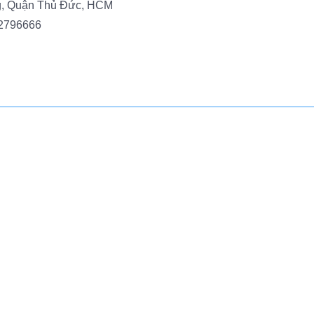
g, Quận Thủ Đức, HCM
2796666