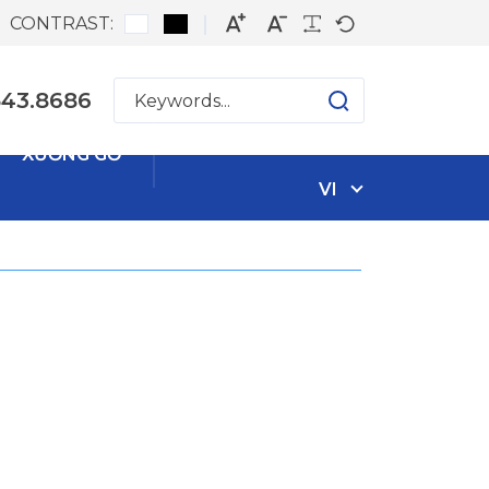
CONTRAST:
543.8686
XƯỞNG GỖ
VI