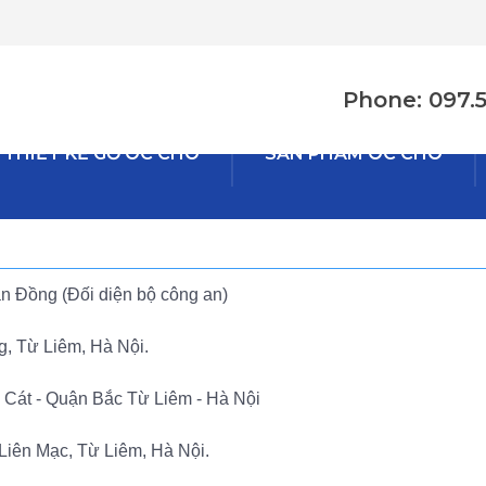
Phone: 097.
THIẾT KẾ GỖ ÓC CHÓ
SẢN PHẨM ÓC CHÓ
 Đồng (Đối diện bộ công an)
, Từ Liêm, Hà Nội.
 Cát - Quận Bắc Từ Liêm - Hà Nội
 Liên Mạc, Từ Liêm, Hà Nội.