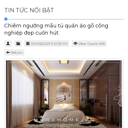
TIN TỨC NỔI BẬT
Chiêm ngưỡng mẫu tủ quần áo gỗ công
nghiệp đẹp cuốn hút
09/06/2021 9:21:35 CH
View Count 496
Return